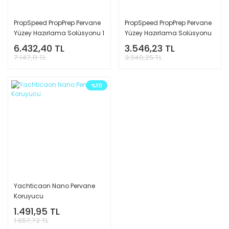
PropSpeed PropPrep Pervane
PropSpeed PropPrep Pervane
Yüzey Hazırlama Solüsyonu 1
Yüzey Hazırlama Solüsyonu
Litre
0,5 Litre
6.432,40 TL
3.546,23 TL
7.147,11 TL
3.940,25 TL
%10
Yachticaon Nano Pervane
Koruyucu
1.491,95 TL
1.657,72 TL