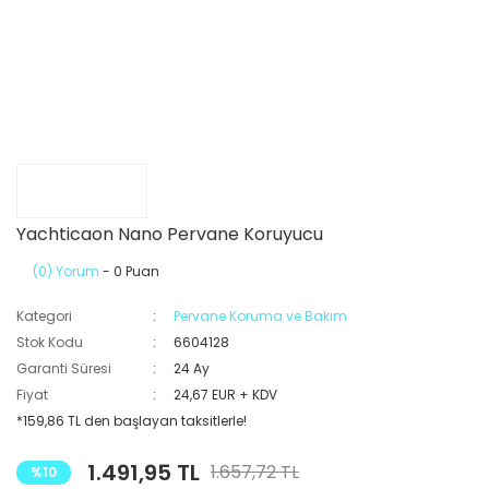
Yachticaon Nano Pervane Koruyucu
(0) Yorum
- 0 Puan
Kategori
Pervane Koruma ve Bakım
Stok Kodu
6604128
Garanti Süresi
24 Ay
Fiyat
24,67 EUR + KDV
*159,86 TL den başlayan taksitlerle!
1.491,95 TL
1.657,72 TL
%10