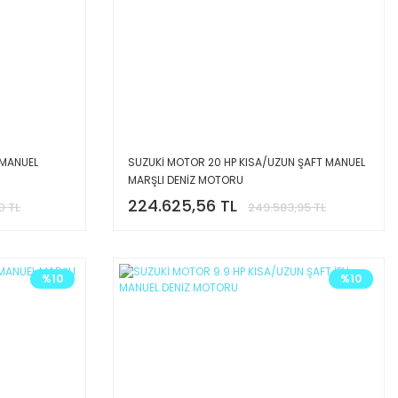
 MANUEL
SUZUKİ MOTOR 20 HP KISA/UZUN ŞAFT MANUEL
MARŞLI DENİZ MOTORU
224.625,56 TL
0 TL
249.583,95 TL
%10
%10