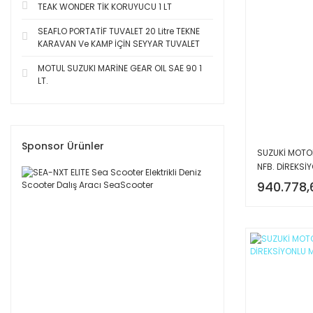
TEAK WONDER TİK KORUYUCU 1 LT
SEAFLO PORTATİF TUVALET 20 Litre TEKNE
KARAVAN Ve KAMP İÇİN SEYYAR TUVALET
MOTUL SUZUKI MARİNE GEAR OIL SAE 90 1
LT.
Sponsor Ürünler
SUZUKİ MOTOR
NFB. DİREKSİY
MOTORU
940.778,