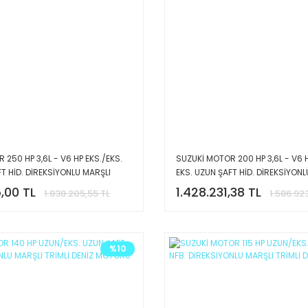
250 HP 3,6L - V6 HP EKS./EKS.
SUZUKİ MOTOR 200 HP 3,6L - V6 H
FT HİD. DİREKSİYONLU MARŞLI
EKS. UZUN ŞAFT HİD. DİREKSİYONL
 MOTORU
TRİMLİ DENİZ MOTORU
,00 TL
1.428.231,38 TL
1.838.205,55 TL
1.586.92
%10