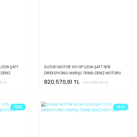
 UZUN ŞAFT
SUZUKİ MOTOR 100 HP UZUN ŞAFT NFB.
 DENİZ
DİREKSİYONLU MARŞLI TRİMLİ DENİZ MOTORU
820.570,91 TL
8 TL
911.745,45 TL
%10
%10