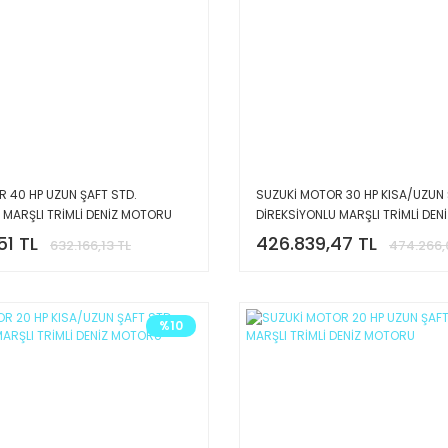
 40 HP UZUN ŞAFT STD.
SUZUKİ MOTOR 30 HP KISA/UZUN 
 MARŞLI TRİMLİ DENİZ MOTORU
DİREKSİYONLU MARŞLI TRİMLİ DE
51 TL
426.839,47 TL
632.166,13 TL
474.266,
%10