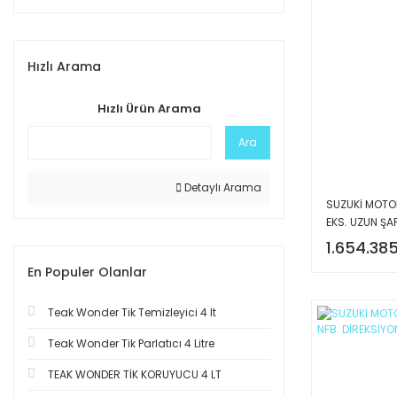
Hızlı Arama
Hızlı Ürün Arama
Ara
Detaylı Arama
SUZUKİ MOTOR 
EKS. UZUN ŞA
TRİMLİ DENİZ
1.654.385
En Populer Olanlar
Teak Wonder Tik Temizleyici 4 lt
Teak Wonder Tik Parlatıcı 4 Litre
TEAK WONDER TİK KORUYUCU 4 LT