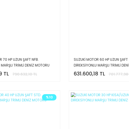
 70 HP UZUN ŞAFT NFB.
SUZUKİ MOTOR 60 HP UZUN ŞAFT 
 MARŞLI TRİMLİ DENİZ MOTORU
DİREKSİYONLU MARŞLI TRİMLİ DE
9 TL
631.600,18 TL
790.632,10 TL
701.777,98
%10