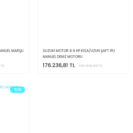
MANUEL MARŞLI
SUZUKİ MOTOR 9.9 HP KISA/UZUN ŞAFT İPLİ
MANUEL DENİZ MOTORU
176.236,81 TL
 TL
195.818,68 TL
%10