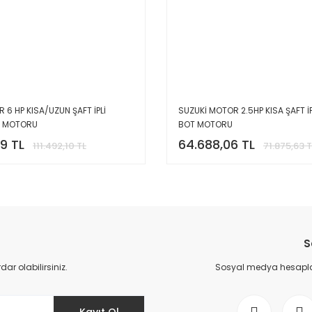
 6 HP KISA/UZUN ŞAFT İPLİ
SUZUKİ MOTOR 2.5HP KISA ŞAFT İ
Z MOTORU
BOT MOTORU
9 TL
64.688,06 TL
111.492,10 TL
71.875,63 T
S
r olabilirsiniz.
Sosyal medya hesaplar