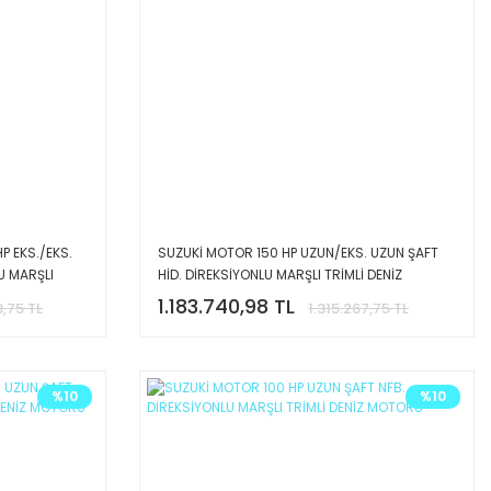
P EKS./EKS.
SUZUKİ MOTOR 150 HP UZUN/EKS. UZUN ŞAFT
U MARŞLI
HİD. DİREKSİYONLU MARŞLI TRİMLİ DENİZ
MOTORU
1.183.740,98 TL
3,75 TL
1.315.267,75 TL
%10
%10