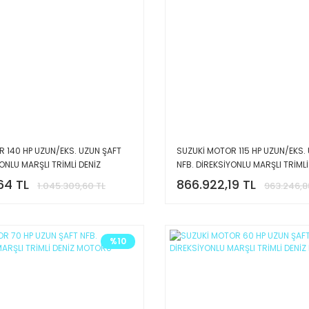
 140 HP UZUN/EKS. UZUN ŞAFT
SUZUKİ MOTOR 115 HP UZUN/EKS.
ONLU MARŞLI TRİMLİ DENİZ
NFB. DİREKSİYONLU MARŞLI TRİMLİ
MOTORU
64 TL
866.922,19 TL
1.045.309,60 TL
963.246,8
%10