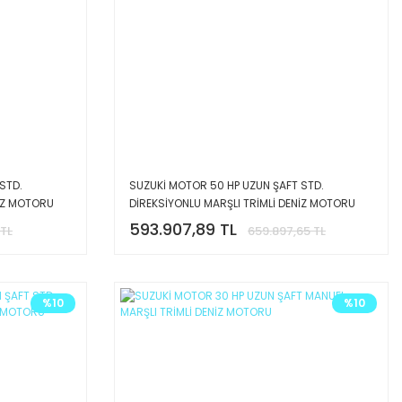
STD.
SUZUKİ MOTOR 50 HP UZUN ŞAFT STD.
NİZ MOTORU
DİREKSİYONLU MARŞLI TRİMLİ DENİZ MOTORU
593.907,89 TL
 TL
659.897,65 TL
%10
%10