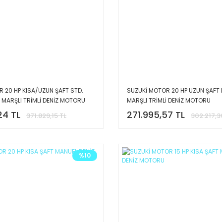
 20 HP KISA/UZUN ŞAFT STD.
SUZUKİ MOTOR 20 HP UZUN ŞAFT
 MARŞLI TRİMLİ DENİZ MOTORU
MARŞLI TRİMLİ DENİZ MOTORU
24 TL
271.995,57 TL
371.829,15 TL
302.217,3
%10