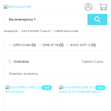
Anasayfa
KAYA ROPES / HALAT
DİNGİ HALATLARI
LUPES LS MİX
(1)
DYNE K® 78
(1)
ROCK SOFT-D
(1)
Stoktakiler
Toplam 3 ürün
%10
%10