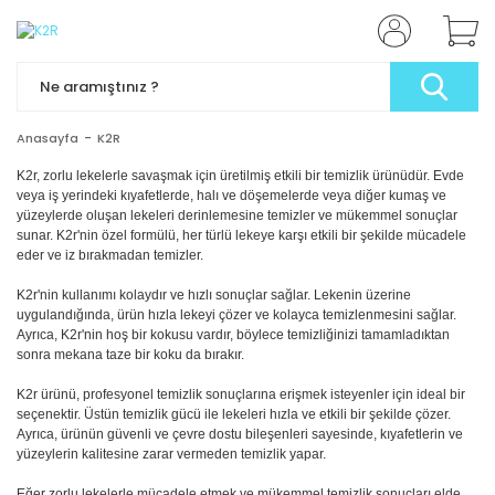
Anasayfa
K2R
K2r, zorlu lekelerle savaşmak için üretilmiş etkili bir temizlik ürünüdür. Evde
veya iş yerindeki kıyafetlerde, halı ve döşemelerde veya diğer kumaş ve
yüzeylerde oluşan lekeleri derinlemesine temizler ve mükemmel sonuçlar
sunar. K2r'nin özel formülü, her türlü lekeye karşı etkili bir şekilde mücadele
eder ve iz bırakmadan temizler.
K2r'nin kullanımı kolaydır ve hızlı sonuçlar sağlar. Lekenin üzerine
uygulandığında, ürün hızla lekeyi çözer ve kolayca temizlenmesini sağlar.
Ayrıca, K2r'nin hoş bir kokusu vardır, böylece temizliğinizi tamamladıktan
sonra mekana taze bir koku da bırakır.
K2r ürünü, profesyonel temizlik sonuçlarına erişmek isteyenler için ideal bir
seçenektir. Üstün temizlik gücü ile lekeleri hızla ve etkili bir şekilde çözer.
Ayrıca, ürünün güvenli ve çevre dostu bileşenleri sayesinde, kıyafetlerin ve
yüzeylerin kalitesine zarar vermeden temizlik yapar.
Eğer zorlu lekelerle mücadele etmek ve mükemmel temizlik sonuçları elde