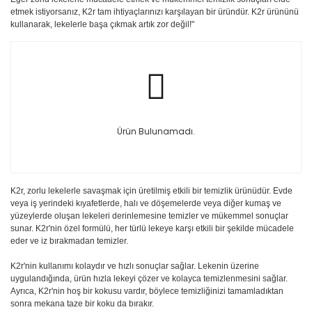
etmek istiyorsanız, K2r tam ihtiyaçlarınızı karşılayan bir üründür. K2r ürününü
kullanarak, lekelerle başa çıkmak artık zor değil!"
Ürün Bulunamadı.
K2r, zorlu lekelerle savaşmak için üretilmiş etkili bir temizlik ürünüdür. Evde
veya iş yerindeki kıyafetlerde, halı ve döşemelerde veya diğer kumaş ve
yüzeylerde oluşan lekeleri derinlemesine temizler ve mükemmel sonuçlar
sunar. K2r'nin özel formülü, her türlü lekeye karşı etkili bir şekilde mücadele
eder ve iz bırakmadan temizler.
K2r'nin kullanımı kolaydır ve hızlı sonuçlar sağlar. Lekenin üzerine
uygulandığında, ürün hızla lekeyi çözer ve kolayca temizlenmesini sağlar.
Ayrıca, K2r'nin hoş bir kokusu vardır, böylece temizliğinizi tamamladıktan
sonra mekana taze bir koku da bırakır.