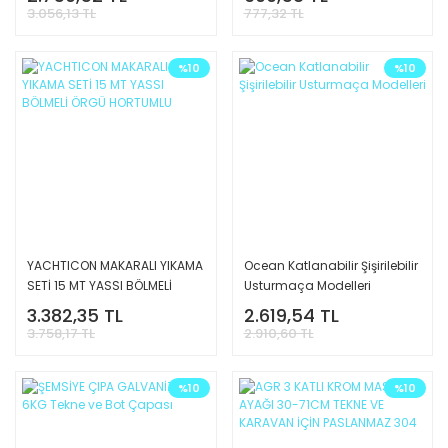
3.056,13 TL
777,32 TL
%10
%10
YACHTICON MAKARALI YIKAMA
Ocean Katlanabilir Şişirilebilir
SETİ 15 MT YASSI BÖLMELİ
Usturmaça Modelleri
ÖRGÜ HORTUMLU
3.382,35 TL
2.619,54 TL
3.758,17 TL
2.910,60 TL
%10
%10