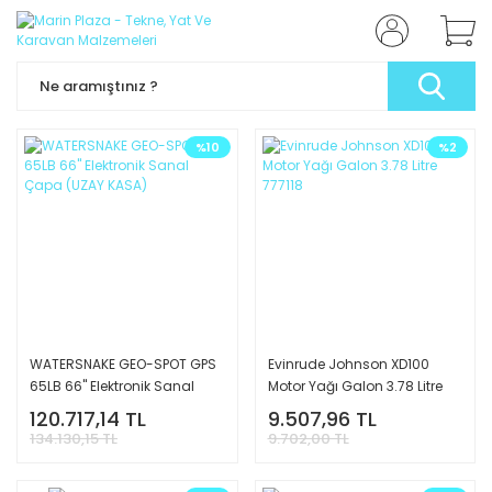
%10
%2
WATERSNAKE GEO-SPOT GPS
Evinrude Johnson XD100
65LB 66'' Elektronik Sanal
Motor Yağı Galon 3.78 Litre
Çapa (UZAY KASA)
777118
120.717,14 TL
9.507,96 TL
134.130,15 TL
9.702,00 TL