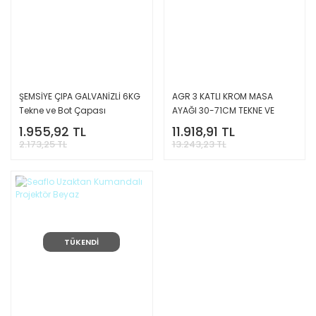
ŞEMSİYE ÇIPA GALVANİZLİ 6KG
AGR 3 KATLI KROM MASA
Tekne ve Bot Çapası
AYAĞI 30-71CM TEKNE VE
KARAVAN İÇİN PASLANMAZ
1.955,92 TL
11.918,91 TL
304
2.173,25 TL
13.243,23 TL
TÜKENDİ