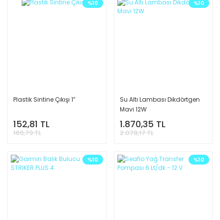
%10
%10
Plastik Sintine Çıkışı 1”
Su Altı Lambası Dikdörtgen
Mavi 12W
152,81 TL
1.870,35 TL
169,79 TL
2.078,17 TL
%10
%10