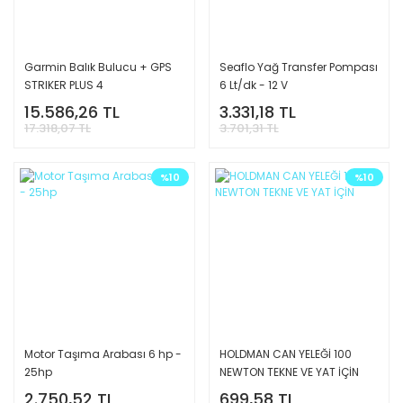
Garmin Balık Bulucu + GPS
Seaflo Yağ Transfer Pompası
STRIKER PLUS 4
6 Lt/dk - 12 V
15.586,26 TL
3.331,18 TL
17.318,07 TL
3.701,31 TL
%10
%10
Motor Taşıma Arabası 6 hp -
HOLDMAN CAN YELEĞİ 100
25hp
NEWTON TEKNE VE YAT İÇİN
2.750,52 TL
699,58 TL