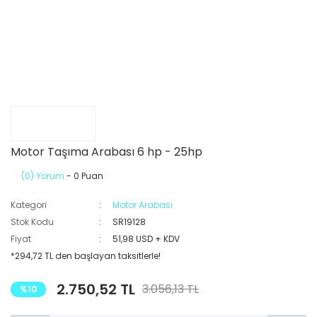
Motor Taşıma Arabası 6 hp - 25hp
(0) Yorum
- 0 Puan
Kategori
Motor Arabası
Stok Kodu
SR19128
Fiyat
51,98 USD + KDV
*294,72 TL den başlayan taksitlerle!
2.750,52 TL
3.056,13 TL
%10