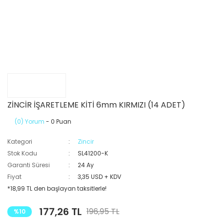
ZİNCİR İŞARETLEME KİTİ 6mm KIRMIZI (14 ADET)
(0) Yorum
- 0 Puan
Kategori
Zincir
Stok Kodu
SL41200-K
Garanti Süresi
24 Ay
Fiyat
3,35 USD + KDV
*18,99 TL den başlayan taksitlerle!
177,26 TL
196,95 TL
%10