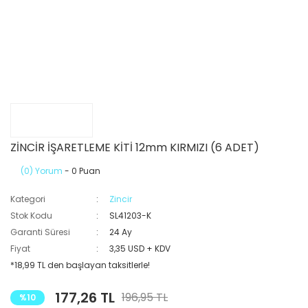
ZİNCİR İŞARETLEME KİTİ 12mm KIRMIZI (6 ADET)
(0) Yorum
- 0 Puan
Kategori
Zincir
Stok Kodu
SL41203-K
Garanti Süresi
24 Ay
Fiyat
3,35 USD + KDV
*18,99 TL den başlayan taksitlerle!
177,26 TL
196,95 TL
%10