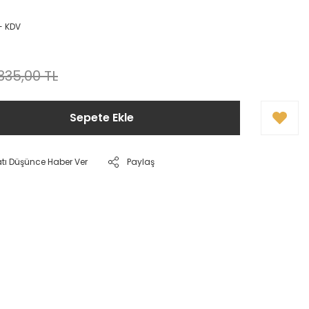
+ KDV
.335,00 TL
Sepete Ekle
atı Düşünce Haber Ver
Paylaş