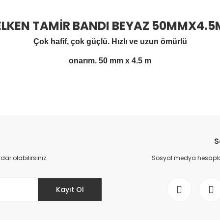
ELKEN TAMİR BANDI BEYAZ 50MMX4.5
Çok hafif, çok güçlü. Hızlı ve uzun ömürlü
onarım. 50 mm x 4.5 m
Bu ürüne ilk yorumu siz yapın!
S
Yorum Yaz
r olabilirsiniz.
Sosyal medya hesaplar
Kayıt Ol