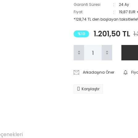
Garanti Süresi
24 Ay
Fiyat
19,87 EUR 
*128,74 TL den başlayan taksitlerle!
1.201,50 TL
1
%10
Arkadaşına Öner
Fiy
Karşılaştır
eçenekleri