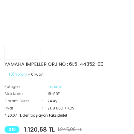
YAMAHA IMPELLER ORJ NO : 6L5-44352-00
(0) Yorum
- 0 Puan
Kategori
Impeller
Stok Kodu
18-8911
Garanti Süresi
24 Ay
Fiyat
21,18 USD + KDV
*120,07 TL den başlayan taksitlerle!
1.120,58 TL
1.245,09 TL
%10