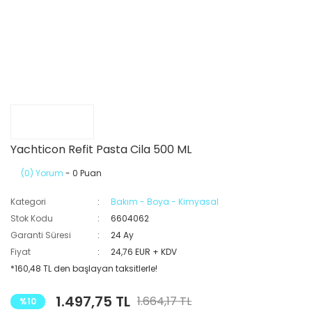
Yachticon Refit Pasta Cila 500 ML
(0) Yorum
- 0 Puan
Kategori
Bakım - Boya - Kimyasal
Stok Kodu
6604062
Garanti Süresi
24 Ay
Fiyat
24,76 EUR + KDV
*160,48 TL den başlayan taksitlerle!
1.497,75 TL
1.664,17 TL
%10