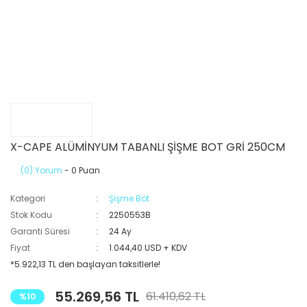
X-CAPE ALÜMİNYUM TABANLI ŞİŞME BOT GRİ 250CM
(0) Yorum
- 0 Puan
Kategori
Şişme Bot
Stok Kodu
2250553B
Garanti Süresi
24 Ay
Fiyat
1.044,40 USD + KDV
*5.922,13 TL den başlayan taksitlerle!
55.269,56 TL
61.410,62 TL
%10