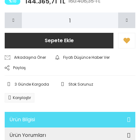
144.365,71 TL
160.406,35 TL
%10
Sepete Ekle
Arkadaşına Öner
Fiyatı Düşünce Haber Ver
Paylaş
3 Günde Kargoda
Stok Sorunuz
Karşılaştır
Ürün Bilgisi
Ürün Yorumları