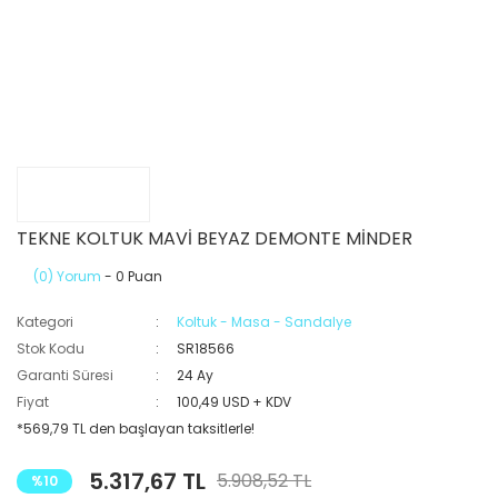
TEKNE KOLTUK MAVİ BEYAZ DEMONTE MİNDER
(0) Yorum
- 0 Puan
Kategori
Koltuk - Masa - Sandalye
Stok Kodu
SR18566
Garanti Süresi
24 Ay
Fiyat
100,49 USD + KDV
*569,79 TL den başlayan taksitlerle!
5.317,67 TL
5.908,52 TL
%10