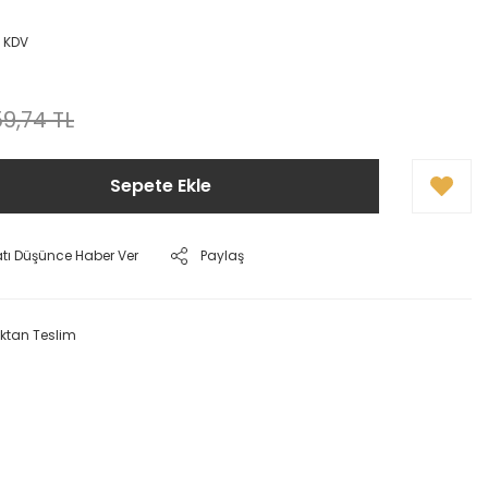
+ KDV
9,74 TL
Sepete Ekle
atı Düşünce Haber Ver
Paylaş
ktan Teslim