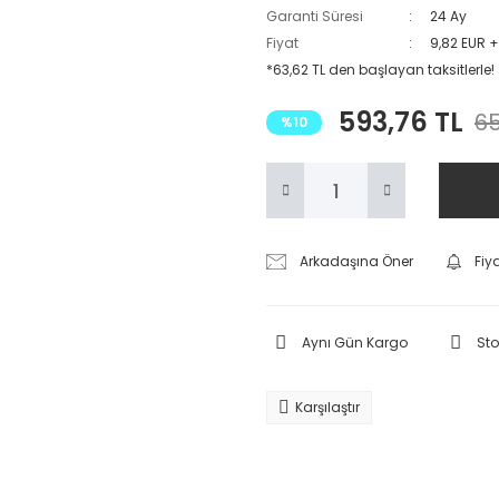
Garanti Süresi
24 Ay
Fiyat
9,82 EUR 
*63,62 TL den başlayan taksitlerle!
593,76 TL
65
%10
Arkadaşına Öner
Fiy
Aynı Gün Kargo
Sto
Karşılaştır