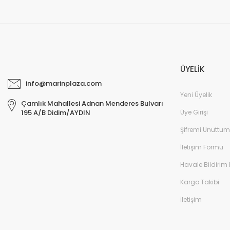
ÜYELİK
info@marinplaza.com
Yeni Üyelik
Çamlık Mahallesi Adnan Menderes Bulvarı
Üye Girişi
195 A/B Didim/AYDIN
Şifremi Unuttum
İletişim Formu
Havale Bildirim
Kargo Takibi
İletişim