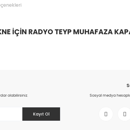
eçenekleri
KNE İÇİN RADYO TEYP MUHAFAZA KAP
Bu ürüne ilk yorumu siz yapın!
S
Yorum Yaz
r olabilirsiniz.
Sosyal medya hesaplar
Kayıt Ol