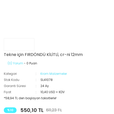
Tekne için FIRDÖNDÜ KİLİTLİ, cr-ni 12mm
(0) Yorum
- 0 Puan
Kategori
Krom Malzemeler
Stok Kodu
SL41078
Garanti Süresi
24 Ay
Fiyat
10,40 USD + KDV
*58,94 TL den başlayan taksitlerle!
550,10 TL
611,23 TL
%10