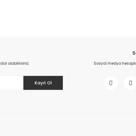
Bu ürüne ilk yorumu siz yapın!
S
Yorum Yaz
r olabilirsiniz.
Sosyal medya hesaplar
Kayıt Ol