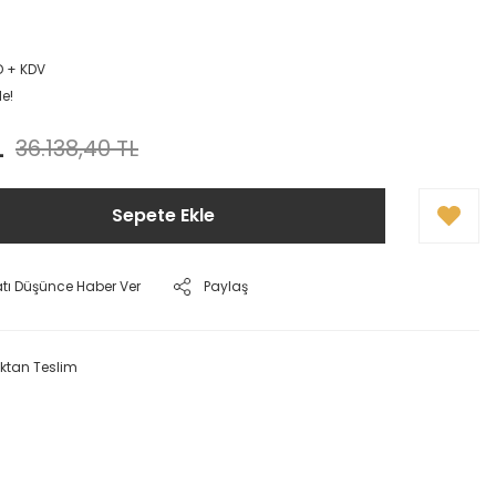
D + KDV
le!
L
36.138,40 TL
Sepete Ekle
atı Düşünce Haber Ver
Paylaş
ktan Teslim