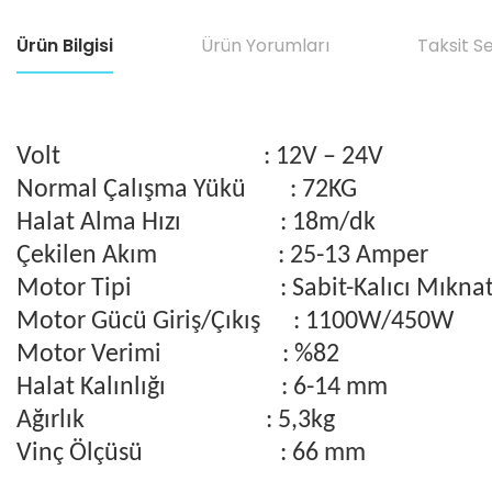
Ürün Bilgisi
Ürün Yorumları
Taksit S
Volt
: 12V – 24V
Normal Çalışma Yükü
: 72KG
Halat Alma Hızı
: 18m/dk
Çekilen Akım
: 25-13 Amper
Motor Tipi
: Sabit-Kalıcı Mıknat
Motor Gücü Giriş/Çıkış
: 1100W/450W
Motor Verimi
: %82
Halat Kalınlığı
: 6-14 mm
Ağırlık
: 5,3kg
Vinç Ölçüsü
: 66 mm