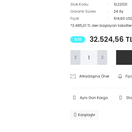
Stok Kodu
SL22031
Garanti Süresi
24 Ay
Fiyat
614,60 US
*3.485,01 TL den başlayan taksitler
32.524,56 T
%10
Arkadaşına Öner
Fiy
Aynı Gün Kargo
Sto
Karşılaştır