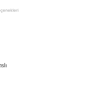
eçenekleri
ıslı