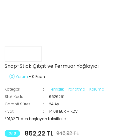
Snap-Stick Çıtçıt ve Fermuar Yağlayıcı
(0) Yorum
- 0 Puan
Kategori
Temizlik - Parlatma - Koruma
Stok Kodu
6626251
Garanti Süresi
24 Ay
Fiyat
14,09 EUR + KDV
*91,32 TL den başlayan taksitlerle!
852,22 TL
946,92 TL
%10