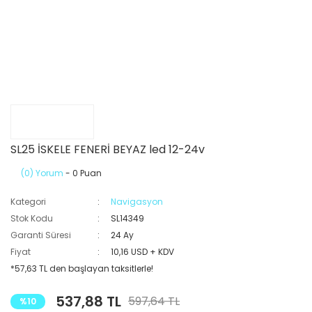
SL25 İSKELE FENERİ BEYAZ led 12-24v
(0) Yorum
- 0 Puan
Kategori
Navigasyon
Stok Kodu
SL14349
Garanti Süresi
24 Ay
Fiyat
10,16 USD + KDV
*57,63 TL den başlayan taksitlerle!
537,88 TL
597,64 TL
%10