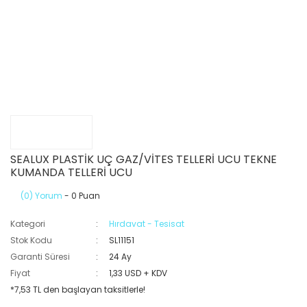
SEALUX PLASTİK UÇ GAZ/VİTES TELLERİ UCU TEKNE
KUMANDA TELLERİ UCU
(0) Yorum
- 0 Puan
Kategori
Hırdavat - Tesisat
Stok Kodu
SL11151
Garanti Süresi
24 Ay
Fiyat
1,33 USD + KDV
*7,53 TL den başlayan taksitlerle!