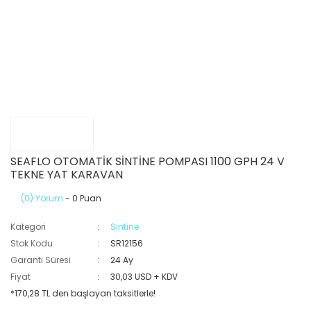
SEAFLO OTOMATİK SİNTİNE POMPASI 1100 GPH 24 V
TEKNE YAT KARAVAN
(0) Yorum
- 0 Puan
Kategori
Sintine
Stok Kodu
SR12156
Garanti Süresi
24 Ay
Fiyat
30,03 USD + KDV
*170,28 TL den başlayan taksitlerle!