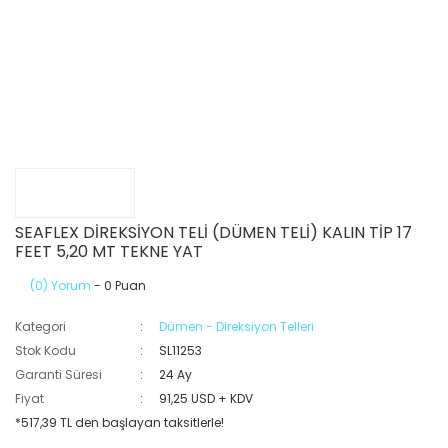
SEAFLEX DİREKSİYON TELİ (DÜMEN TELİ) KALIN TİP 17
FEET 5,20 MT TEKNE YAT
(0) Yorum
- 0 Puan
Kategori
Dümen - Direksiyon Telleri
Stok Kodu
SL11253
Garanti Süresi
24 Ay
Fiyat
91,25 USD + KDV
*517,39 TL den başlayan taksitlerle!