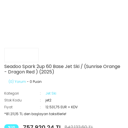
Seadoo Spark 2up 60 Base Jet Ski / (Sunrise Orange
- Dragon Red ) (2025)
(0) Yorum
- 0 Puan
Kategori
Jet Ski
Stok Kodu
jet2
Fiyat
12.531,75 EUR + KDV
*81.211,15 TL den başlayan taksitlerle!
757.920,24 TL
842.133,60 TL
%10