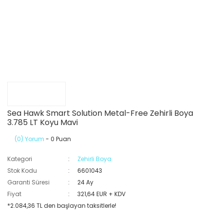
Sea Hawk Smart Solution Metal-Free Zehirli Boya
3.785 LT Koyu Mavi
(0) Yorum
- 0 Puan
Kategori
Zehirli Boya
Stok Kodu
6601043
Garanti Süresi
24 Ay
Fiyat
321,64 EUR + KDV
*2.084,36 TL den başlayan taksitlerle!