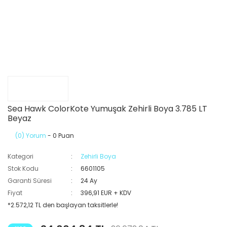
Sea Hawk ColorKote Yumuşak Zehirli Boya 3.785 LT
Beyaz
(0) Yorum
- 0 Puan
Kategori
Zehirli Boya
Stok Kodu
6601105
Garanti Süresi
24 Ay
Fiyat
396,91 EUR + KDV
*2.572,12 TL den başlayan taksitlerle!