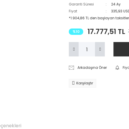
Garanti Süresi
24 Ay
Fiyat
335,93 US
*1.904,86 TL den başlayan taksitler
17.777,51 TL
%10
Arkadaşına Öner
Fiy
Karşılaştır
eçenekleri