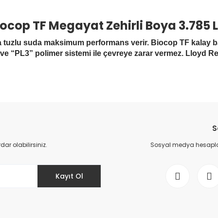
ocop TF Megayat Zehirli Boya 3.785 
tuzlu suda maksimum performans verir. Biocop TF kalay bazlı b
i ve “PL3” polimer sistemi ile çevreye zarar vermez. Lloyd Reg
Bu ürüne ilk yorumu siz yapın!
S
Yorum Yaz
r olabilirsiniz.
Sosyal medya hesaplar
Kayıt Ol