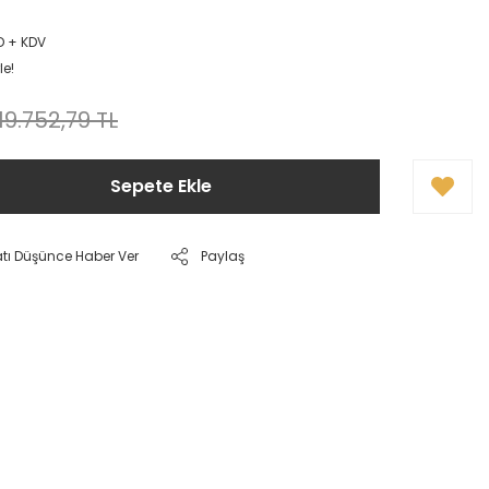
D + KDV
le!
19.752,79 TL
Sepete Ekle
atı Düşünce Haber Ver
Paylaş