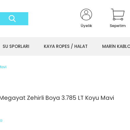
Üyelik
Sepetim
SU SPORLARI
KAYA ROPES / HALAT
MARİN KABL
Mavi
egayat Zehirli Boya 3.785 LT Koyu Mavi
ya