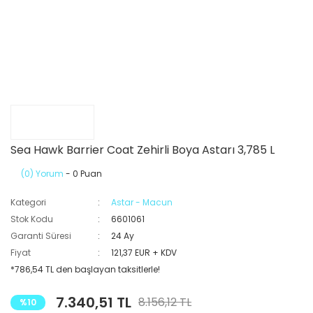
Sea Hawk Barrier Coat Zehirli Boya Astarı 3,785 L
(0) Yorum
- 0 Puan
Kategori
Astar - Macun
Stok Kodu
6601061
Garanti Süresi
24 Ay
Fiyat
121,37 EUR + KDV
*786,54 TL den başlayan taksitlerle!
7.340,51 TL
8.156,12 TL
%10