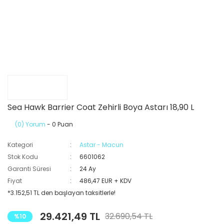
Sea Hawk Barrier Coat Zehirli Boya Astarı 18,90 L
(0) Yorum
- 0 Puan
Kategori
Astar - Macun
Stok Kodu
6601062
Garanti Süresi
24 Ay
Fiyat
486,47 EUR + KDV
*3.152,51 TL den başlayan taksitlerle!
29.421,49 TL
32.690,54 TL
%10