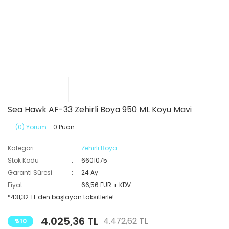
Sea Hawk AF-33 Zehirli Boya 950 ML Koyu Mavi
(0) Yorum
- 0 Puan
Kategori
Zehirli Boya
Stok Kodu
6601075
Garanti Süresi
24 Ay
Fiyat
66,56 EUR + KDV
*431,32 TL den başlayan taksitlerle!
4.025,36 TL
4.472,62 TL
%10