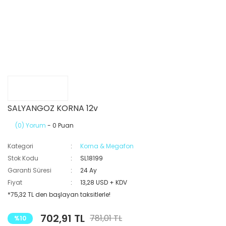
SALYANGOZ KORNA 12v
(0) Yorum
- 0 Puan
Kategori
Korna & Megafon
Stok Kodu
SL18199
Garanti Süresi
24 Ay
Fiyat
13,28 USD + KDV
*75,32 TL den başlayan taksitlerle!
702,91 TL
781,01 TL
%10