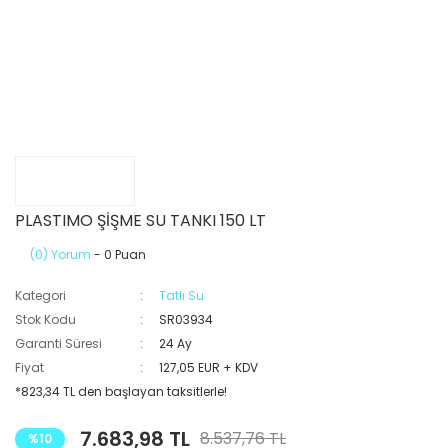
PLASTIMO ŞİŞME SU TANKI 150 LT
(0) Yorum
- 0 Puan
Kategori
Tatlı Su
Stok Kodu
SR03934
Garanti Süresi
24 Ay
Fiyat
127,05 EUR + KDV
*823,34 TL den başlayan taksitlerle!
7.683,98 TL
8.537,76 TL
%10