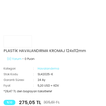
PLASTİK HAVALANDIRMA KROMAJ 124x112mm
(0) Yorum
- 0 Puan
Kategori
Havalandırma
Stok Kodu
SL42025-K
Garanti Süresi
24 Ay
Fiyat
5,20 USD + KDV
*29,47 TL den başlayan taksitlerle!
275,05 TL
305,61 TL
%10