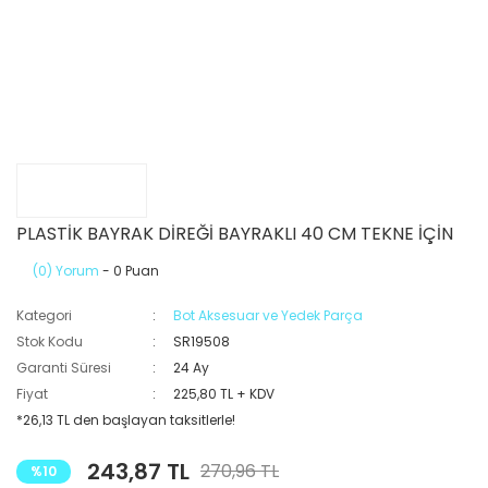
PLASTİK BAYRAK DİREĞİ BAYRAKLI 40 CM TEKNE İÇİN
(0) Yorum
- 0 Puan
Kategori
Bot Aksesuar ve Yedek Parça
Stok Kodu
SR19508
Garanti Süresi
24 Ay
Fiyat
225,80 TL + KDV
*26,13 TL den başlayan taksitlerle!
243,87 TL
270,96 TL
%10