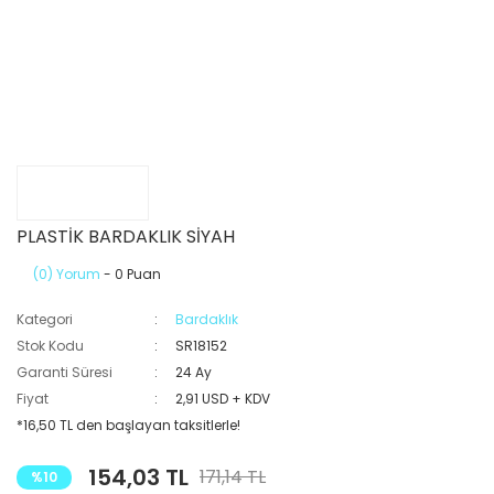
PLASTİK BARDAKLIK SİYAH
(0) Yorum
- 0 Puan
Kategori
Bardaklık
Stok Kodu
SR18152
Garanti Süresi
24 Ay
Fiyat
2,91 USD + KDV
*16,50 TL den başlayan taksitlerle!
154,03 TL
171,14 TL
%10