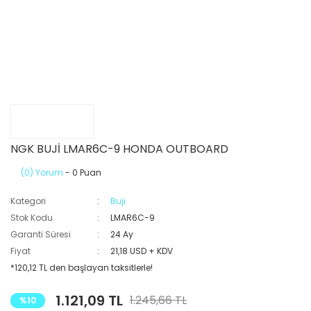
NGK BUJİ LMAR6C-9 HONDA OUTBOARD
(0) Yorum
- 0 Puan
Kategori
Buji
Stok Kodu
LMAR6C-9
Garanti Süresi
24 Ay
Fiyat
21,18 USD + KDV
*120,12 TL den başlayan taksitlerle!
1.121,09 TL
1.245,66 TL
%10