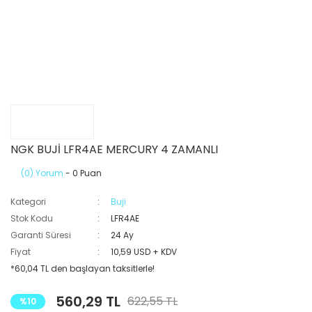
NGK BUJİ LFR4AE MERCURY 4 ZAMANLI
(0) Yorum
- 0 Puan
Kategori
Buji
Stok Kodu
LFR4AE
Garanti Süresi
24 Ay
Fiyat
10,59 USD + KDV
*60,04 TL den başlayan taksitlerle!
560,29 TL
622,55 TL
%10