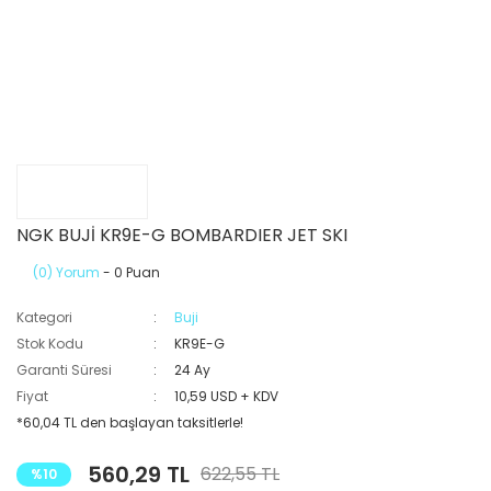
NGK BUJİ KR9E-G BOMBARDIER JET SKI
(0) Yorum
- 0 Puan
Kategori
Buji
Stok Kodu
KR9E-G
Garanti Süresi
24 Ay
Fiyat
10,59 USD + KDV
*60,04 TL den başlayan taksitlerle!
560,29 TL
622,55 TL
%10