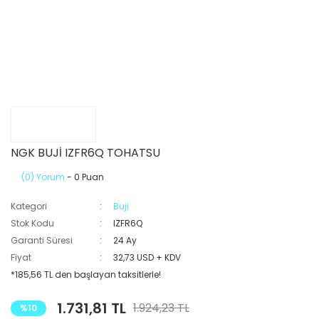
NGK BUJİ IZFR6Q TOHATSU
(0) Yorum
- 0 Puan
Kategori
Buji
Stok Kodu
IZFR6Q
Garanti Süresi
24 Ay
Fiyat
32,73 USD + KDV
*185,56 TL den başlayan taksitlerle!
1.731,81 TL
1.924,23 TL
%10