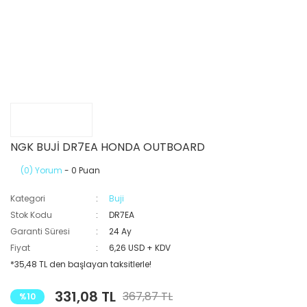
NGK BUJİ DR7EA HONDA OUTBOARD
(0) Yorum
- 0 Puan
Kategori
Buji
Stok Kodu
DR7EA
Garanti Süresi
24 Ay
Fiyat
6,26 USD + KDV
*35,48 TL den başlayan taksitlerle!
331,08 TL
367,87 TL
%10