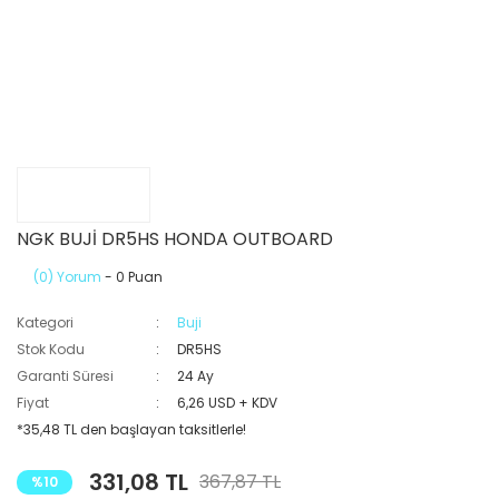
NGK BUJİ DR5HS HONDA OUTBOARD
(0) Yorum
- 0 Puan
Kategori
Buji
Stok Kodu
DR5HS
Garanti Süresi
24 Ay
Fiyat
6,26 USD + KDV
*35,48 TL den başlayan taksitlerle!
331,08 TL
367,87 TL
%10