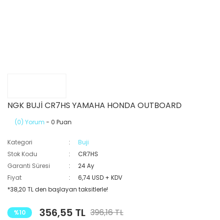
NGK BUJİ CR7HS YAMAHA HONDA OUTBOARD
(0) Yorum
- 0 Puan
Kategori
Buji
Stok Kodu
CR7HS
Garanti Süresi
24 Ay
Fiyat
6,74 USD + KDV
*38,20 TL den başlayan taksitlerle!
356,55 TL
396,16 TL
%10