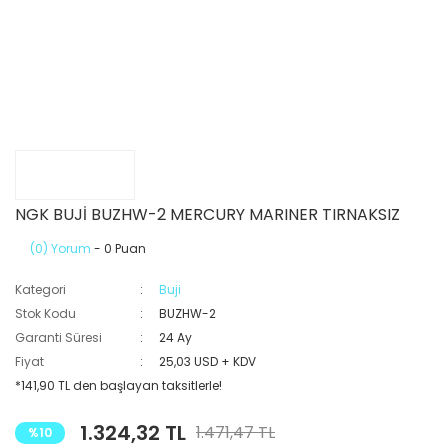
NGK BUJİ BUZHW-2 MERCURY MARINER TIRNAKSIZ
(0) Yorum
- 0 Puan
Kategori
Buji
Stok Kodu
BUZHW-2
Garanti Süresi
24 Ay
Fiyat
25,03 USD + KDV
*141,90 TL den başlayan taksitlerle!
1.324,32 TL
1.471,47 TL
%10