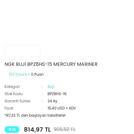
NGK BUJİ BPZ8HS-15 MERCURY MARINER
(0) Yorum
- 0 Puan
Kategori
Buji
Stok Kodu
BPZ8HS-15
Garanti Süresi
24 Ay
Fiyat
15,40 USD + KDV
*87,32 TL den başlayan taksitlerle!
814,97 TL
905,52 TL
%10