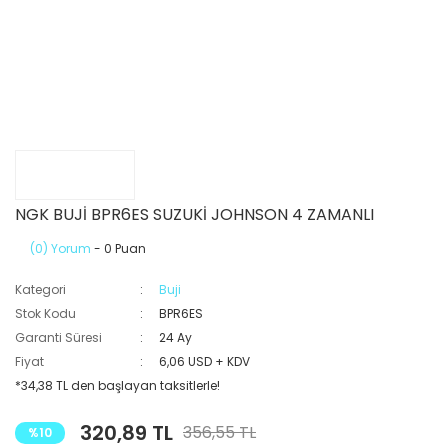
NGK BUJİ BPR6ES SUZUKİ JOHNSON 4 ZAMANLI
(0) Yorum
- 0 Puan
Kategori
Buji
Stok Kodu
BPR6ES
Garanti Süresi
24 Ay
Fiyat
6,06 USD + KDV
*34,38 TL den başlayan taksitlerle!
320,89 TL
356,55 TL
%10