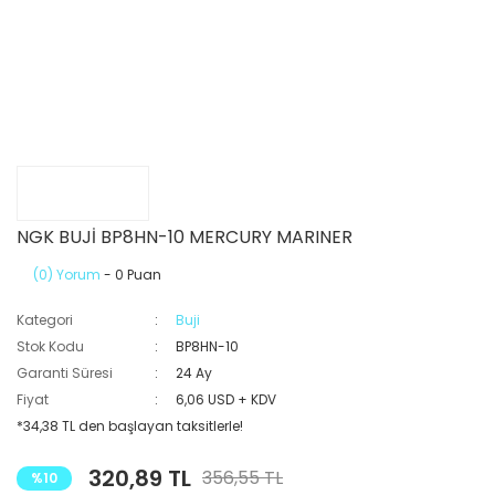
NGK BUJİ BP8HN-10 MERCURY MARINER
(0) Yorum
- 0 Puan
Kategori
Buji
Stok Kodu
BP8HN-10
Garanti Süresi
24 Ay
Fiyat
6,06 USD + KDV
*34,38 TL den başlayan taksitlerle!
320,89 TL
356,55 TL
%10