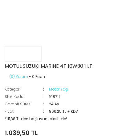
MOTUL SUZUKI MARINE 4T 10W30 1 LT.
(0) Yorum
- 0 Puan
Kategori
Motor Yağı
Stok Kodu
108711
Garanti Süresi
24 Ay
Fiyat
866,25 TL + KDV
*111,38 TL den başlayan taksitlerle!
1.039,50 TL