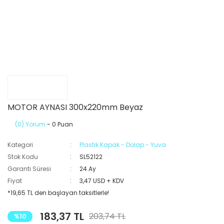
MOTOR AYNASI 300x220mm Beyaz
(0) Yorum
- 0 Puan
Kategori
Plastik Kapak - Dolap - Yuva
Stok Kodu
SL52122
Garanti Süresi
24 Ay
Fiyat
3,47 USD + KDV
*19,65 TL den başlayan taksitlerle!
183,37 TL
203,74 TL
%10