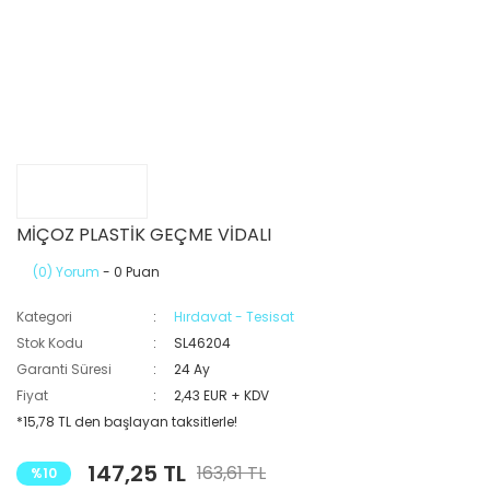
MİÇOZ PLASTİK GEÇME VİDALI
(0) Yorum
- 0 Puan
Kategori
Hırdavat - Tesisat
Stok Kodu
SL46204
Garanti Süresi
24 Ay
Fiyat
2,43 EUR + KDV
*15,78 TL den başlayan taksitlerle!
147,25 TL
163,61 TL
%10