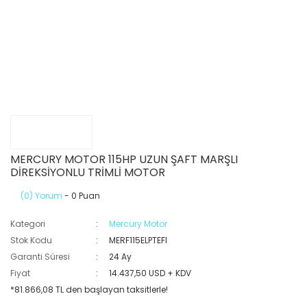
MERCURY MOTOR 115HP UZUN ŞAFT MARŞLI
DİREKSİYONLU TRİMLİ MOTOR
(0) Yorum
- 0 Puan
Kategori
Mercury Motor
Stok Kodu
MERF115ELPTEFI
Garanti Süresi
24 Ay
Fiyat
14.437,50 USD + KDV
*81.866,08 TL den başlayan taksitlerle!